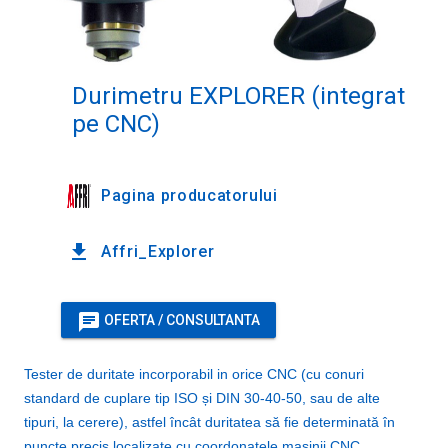
Durimetru EXPLORER (integrat
pe CNC)
Pagina producatorului
file_download
Affri_Explorer
chat
OFERTA / CONSULTANTA
Tester de duritate incorporabil in orice CNC (cu conuri
standard de cuplare tip ISO și DIN 30-40-50, sau de alte
tipuri, la cerere), astfel încât duritatea să fie determinată în
puncte precis localizate cu coordonatele mașinii CNC.