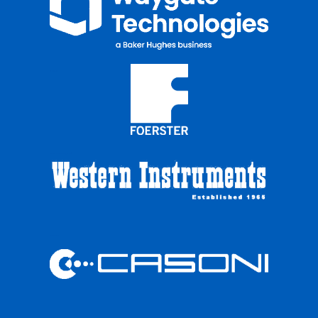
Dr Foerster
Western Instruments juguri bobine
Casoni sisteme