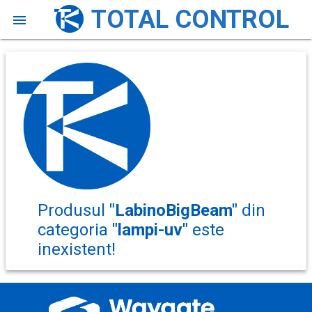
TOTAL CONTROL

Loading...
Produsul
"LabinoBigBeam"
din
categoria
"lampi-uv"
este
inexistent!
Baker Hughes Waygate