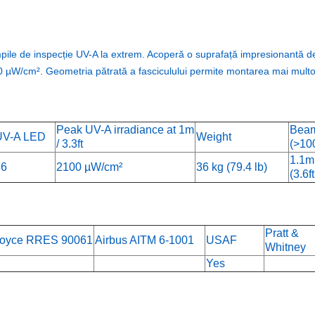
e de inspecție UV-A la extrem. Acoperă o suprafață impresionantă de 1,
00 µW/cm². Geometria pătrată a fasciculului permite montarea mai multor
Peak UV-A irradiance at 1m
Beam
UV-A LED
Weight
/ 3.3ft
(>10
1.1m
36
2100 µW/cm²
36 kg (79.4 lb)
(3.6ft
Pratt &
Royce RRES 90061
Airbus AITM 6-1001
USAF
Whitney
Yes