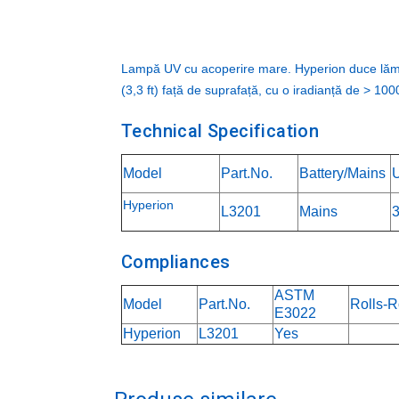
Lampă UV cu acoperire mare. Hyperion duce lămpil
(3,3 ft) față de suprafață, cu o iradianță de > 10
Technical Specification
Model
Part.No.
Battery/Mains
Hyperion
L3201
Mains
Compliances
ASTM
Model
Part.No.
Rolls-
E3022
Hyperion
L3201
Yes