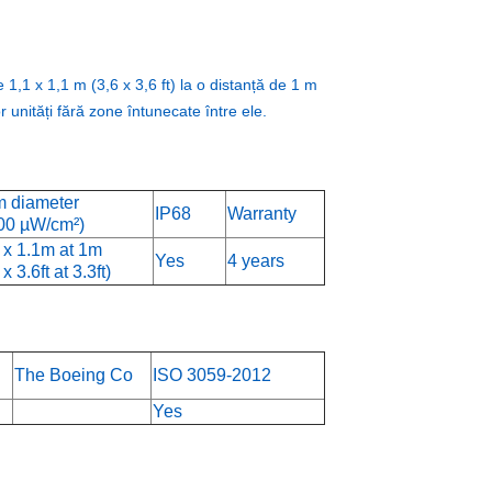
1 x 1,1 m (3,6 x 3,6 ft) la o distanță de 1 m
 unități fără zone întunecate între ele.
 diameter
IP68
Warranty
00 µW/cm²)
 x 1.1m at 1m
Yes
4 years
 x 3.6ft at 3.3ft)
The Boeing Co
ISO 3059-2012
Yes